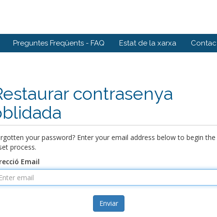
Preguntes Freqüents - FAQ
Estat de la xarxa
Contact
Restaurar contrasenya
oblidada
rgotten your password? Enter your email address below to begin the
set process.
recció Email
Enviar