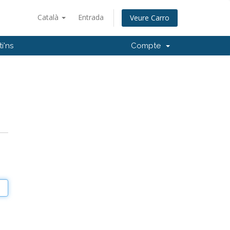
Català
Entrada
Veure Carro
i'ns
Compte