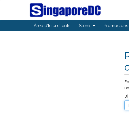
Àrea d'Inici clients
Store
Promocions
Fo
re
Di