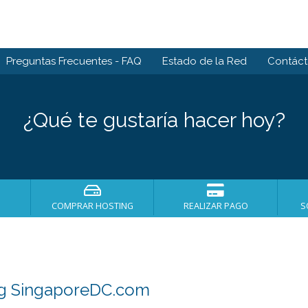
Preguntas Frecuentes - FAQ
Estado de la Red
Contác
¿Qué te gustaría hacer hoy?
COMPRAR HOSTING
REALIZAR PAGO
S
ng SingaporeDC.com