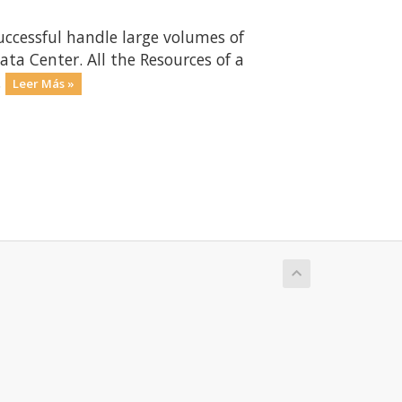
uccessful handle large volumes of
ta Center. All the Resources of a
.
Leer Más »