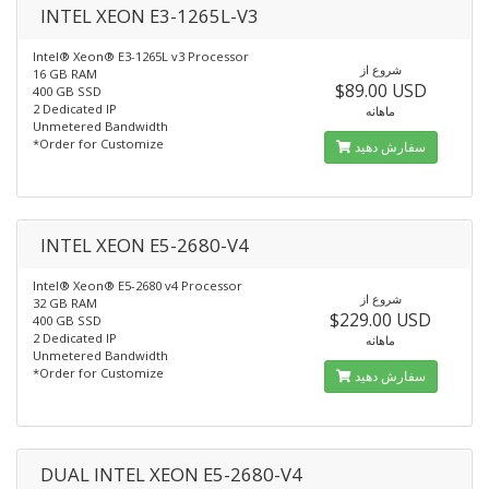
INTEL XEON E3-1265L-V3
Intel® Xeon® E3-1265L v3 Processor
شروع از
16 GB RAM
$89.00 USD
400 GB SSD
2 Dedicated IP
ماهانه
Unmetered Bandwidth
*Order for Customize
سفارش دهید
INTEL XEON E5-2680-V4
Intel® Xeon® E5-2680 v4 Processor
شروع از
32 GB RAM
$229.00 USD
400 GB SSD
2 Dedicated IP
ماهانه
Unmetered Bandwidth
*Order for Customize
سفارش دهید
DUAL INTEL XEON E5-2680-V4